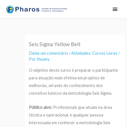
Ir
Men
para
princ
o
conteúdo
Seis Sigma Yellow Belt
Deixe um comentário
/
Atividades
,
Cursos Livres
/
Por
thuany
O objetivo deste curso é preparar o participante
para atuação mais efetiva em projetos de
melhorias, através do conhecimento dos
conceitos básicos da metodologia Seis Sigma.
Público alvo:
Profissionais que atuam na área
técnica e operacional, e qualquer pessoa
interessada em conhecer a metodologia Seis