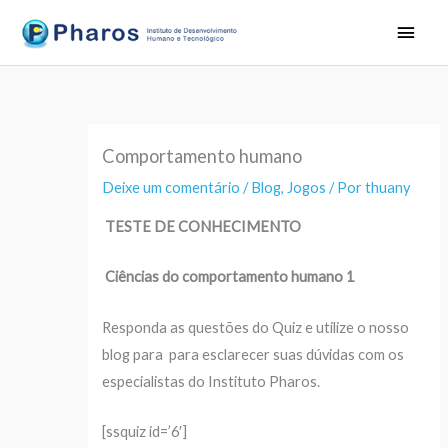
Ir
Men
para
princ
o
conteúdo
Comportamento humano
Deixe um comentário
/
Blog
,
Jogos
/ Por
thuany
TESTE DE CONHECIMENTO
Ciências do comportamento humano 1
Responda as questões do Quiz e utilize o nosso
blog para para esclarecer suas dúvidas com os
especialistas do Instituto Pharos.
[ssquiz id=’6′]